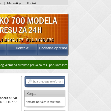
je
|
Marketing
|
Kontakt
Kontakt
Dodatna oprema
 vremena direktno preko sajta ili porukom (sms, whatsup, viber)
Stari prikaz sajt
Korpa
sandra 88-90
h Su: 10-15h
Nemate naručenih telefona