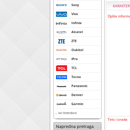
Sony
KARAKTER
Vivo
Opšte informa
Infinix
Alcatel
ZTE
Oukitel
iPro
TCL
Tecno
Panasonic
Denver
Garmin
... svi brendovi
Telo i izrada
Napredna pretraga