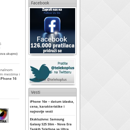
Facebook
5
sova ukupno)
inalnom
vim mestima i
iPhone 16
Pratite @telekoplus
Vesti
iPhone 16e – datum izlaska,
cena, karakteristike i
najnovije vesti
Ekskluzivno: Samsung
Galaxy S25 Slim - Nova Era
Tankih Telefona sa Ultra