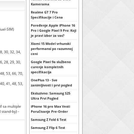
Kamerama
Realme GT 7 Pro
Specifikacije i Cena
Poređenje Apple iPhone 16
dual-SIM)
Pro i Google Pixel 9 Pro: Koji
je pravi izbor za vas?
Xiomi 15 Model vrhunski
performansi po razumnoj
28, 30, 32, 34,
ceni
26, 28, 29, 30,
Google Pixel 9a službeno
1
curenje kompletnih
specifikacija
 48, 53, 66, 70,
OnePlus 13 - Sve
 40, 41, 48, 53,
zanimljivosti i prvi pogled
Eksluzivno: Samsung S25
Ultra Prvi Pogled
M sa multiple
iPhone 16 pro Max Vesti
stand-by) -
Poručivanje Pre-Order
Samsung Z Fold 6 Test
Samsung Z Flip 6 Test