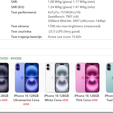
SAR:
1.08 W/kg (glava) 1.17 W/kg (telo)
SAR (EU):
1.24 W/kg (glava) 1.41 W/kg (telo)
Test performansi:
AnTuTu: 1510034 (v10)
GeekBench: 7901 (v6)
3DMark Wild life: 3997 (offscreen 1440p)
Test ekrana:
1708 nits max brightness (measured)
Test zvučnika:
-25.5 LUFS (Very good)
Test trajanja baterije:
Active use score 15:42h
ZVODI - IPHONE
 128GB
iPhone 16 128GB
iPhone 16 128GB
iPhone 16 128GB
iPhon
a
Ultramarine Cena
White Cena
Pink Cena
Teal
689€
689€
689€
689€