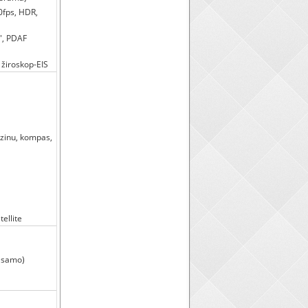
fps, HDR,
6", PDAF
žiroskop-EIS
izinu, kompas,
ellite
a samo)