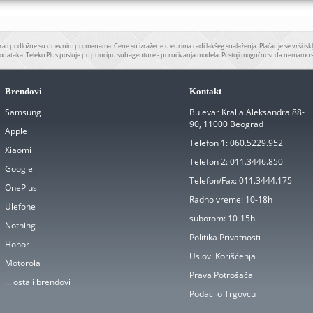
a i podložne su dnevnim promenama. Cene su izražene u eurima radi lakšeg snalaženja. Plaćanje se vrši iskl
odataka. Teleko Plus posluje po principu subagenture - poručivanja modela. Postoji mogućnost da nemamo 
Brendovi
Kontakt
Samsung
Bulevar Kralja Aleksandra 88-
90, 11000 Beograd
Apple
Telefon 1:
060.5229.952
Xiaomi
Telefon 2:
011.3446.850
Google
Telefon/Fax:
011.3444.175
OnePlus
Radno vreme:
10-18h
Ulefone
subotom:
10-15h
Nothing
Politika Privatnosti
Honor
Uslovi Korišćenja
Motorola
Prava Potrošača
... ostali brendovi
Podaci o Trgovcu