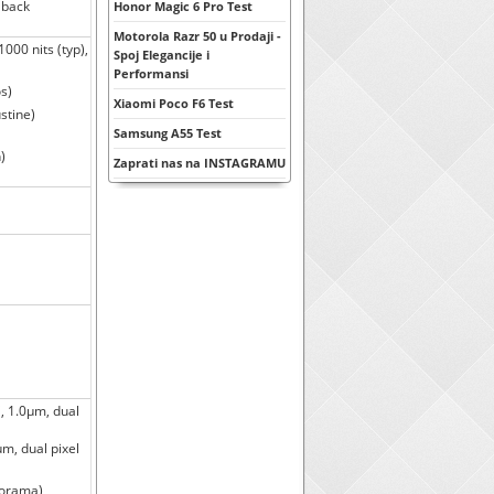
 back
Honor Magic 6 Pro Test
Motorola Razr 50 u Prodaji -
000 nits (typ),
Spoj Elegancije i
Performansi
s)
Xiaomi Poco F6 Test
stine)
Samsung A55 Test
)
Zaprati nas na INSTAGRAMU
", 1.0µm, dual
m, dual pixel
norama)