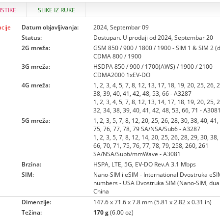
ISTIKE
SLIKE IZ RUKE
cije
Datum objavljivanja:
2024, Septembar 09
Status:
Dostupan. U prodaji od 2024, Septembar 20
2G mreža:
GSM 850 / 900 / 1800 / 1900 - SIM 1 & SIM 2 (
CDMA 800 / 1900
3G mreža:
HSDPA 850 / 900 / 1700(AWS) / 1900 / 2100
CDMA2000 1xEV-DO
4G mreža:
1, 2, 3, 4, 5, 7, 8, 12, 13, 17, 18, 19, 20, 25, 26, 
38, 39, 40, 41, 42, 48, 53, 66 - A3287
1, 2, 3, 4, 5, 7, 8, 12, 13, 14, 17, 18, 19, 20, 25, 
32, 34, 38, 39, 40, 41, 42, 48, 53, 66, 71 - A308
5G mreža:
1, 2, 3, 5, 7, 8, 12, 20, 25, 26, 28, 30, 38, 40, 41,
75, 76, 77, 78, 79 SA/NSA/Sub6 - A3287
1, 2, 3, 5, 7, 8, 12, 14, 20, 25, 26, 28, 29, 30, 38,
66, 70, 71, 75, 76, 77, 78, 79, 258, 260, 261
SA/NSA/Sub6/mmWave - A3081
Brzina:
HSPA, LTE, 5G, EV-DO Rev.A 3.1 Mbps
SIM:
Nano-SIM i eSIM - International Dvostruka eSI
numbers - USA Dvostruka SIM (Nano-SIM, dual 
China
Dimenzije:
147.6 x 71.6 x 7.8 mm (5.81 x 2.82 x 0.31 in)
Težina:
170 g
(6.00 oz)