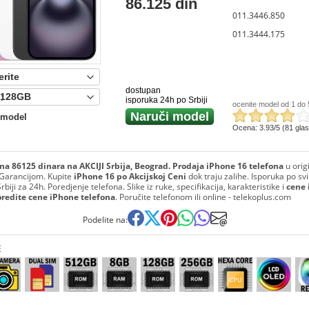
86.125 din
011.3446.850
011.3444.175
dostupan
:
isporuka 24h po Srbiji
ocenite model od 1 do 
Naruči model
 model
Ocena: 3.93/5 (81 gla
na 86125 dinara na AKCIJI Srbija, Beograd. Prodaja iPhone 16 telefona
u orig
Garancijom. Kupite
iPhone 16 po Akcijskoj Ceni
dok traju zalihe. Isporuka po s
biji za 24h. Poredjenje telefona. Slike iz ruke, specifikacija, karakteristike i
cene 
oredite cene iPhone telefona
. Poručite telefonom ili online - telekoplus.com
Podelite na:
E