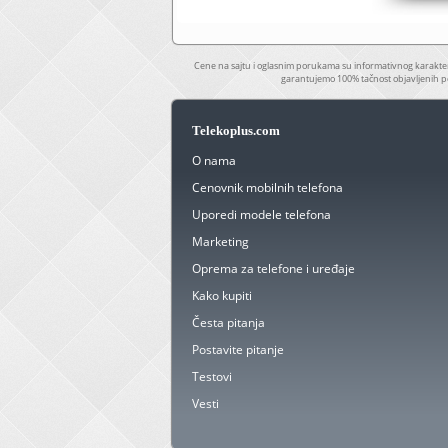
Cene na sajtu i oglasnim porukama su informativnog karakter
garantujemo 100% tačnost objavljenih p
Telekoplus.com
O nama
Cenovnik mobilnih telefona
Uporedi modele telefona
Marketing
Oprema za telefone i uređaje
Kako kupiti
Česta pitanja
Postavite pitanje
Testovi
Vesti