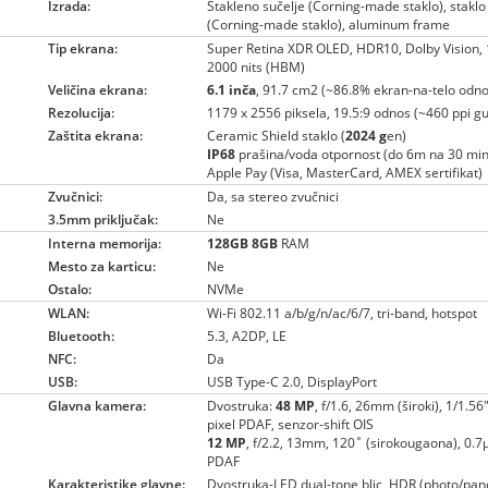
Izrada:
Stakleno sučelje (Corning-made staklo), staklo
(Corning-made staklo), aluminum frame
Tip ekrana:
Super Retina XDR OLED, HDR10, Dolby Vision, 1
2000 nits (HBM)
Veličina ekrana:
6.1 inča
, 91.7 cm2 (~86.8% ekran-na-telo odno
Rezolucija:
1179 x 2556 piksela, 19.5:9 odnos (~460 ppi gu
Zaštita ekrana:
Ceramic Shield staklo (
2024 g
en)
IP68
prašina/voda otpornost (do 6m na 30 min
Apple Pay (Visa, MasterCard, AMEX sertifikat)
Zvučnici:
Da, sa stereo zvučnici
3.5mm priključak:
Ne
Interna memorija:
128GB
8GB
RAM
Mesto za karticu:
Ne
Ostalo:
NVMe
WLAN:
Wi-Fi 802.11 a/b/g/n/ac/6/7, tri-band, hotspot
Bluetooth:
5.3, A2DP, LE
NFC:
Da
USB:
USB Type-C 2.0, DisplayPort
Glavna kamera:
Dvostruka:
48 MP
, f/1.6, 26mm (široki), 1/1.56
pixel PDAF, senzor-shift OIS
12 MP
, f/2.2, 13mm, 120˚ (sirokougaona), 0.7µ
PDAF
Karakteristike glavne:
Dvostruka-LED dual-tone blic, HDR (photo/pa