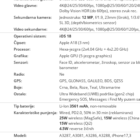
Video glavne:
4K@24/25/30/60fps, 1080p@25/30/60/120/240
Dolby Vision HDR (do 60fps), stereo zvuk rec.
Sekundarna kamera:
Jednostruka:
12 MP
, f/1.9, 23mm (široki), 1/3.
SL 3D, (depth/biometrics senzor)
Video sekundarne:
4K@24/25/30/60fps, 1080p@25/30/60/120fps, 
Operativni sistem:
iOS 18
Čipset:
Apple A18 (3 nm)
Procesor:
Hexa-jezgra (2x4.04 GHz + 4x2.20 GHz)
Grafika:
Apple GPU (5-jezgra graphics)
Senzori:
Face ID, akcelerometar, žiroskop, senzor za bl
barometer
Radio:
Ne
GPS:
GPS, GLONASS, GALILEO, BDS, QZSS
Boje:
Crna, Bela, Roze, Teal, Ultramarine
Ostalo:
Ultra Wideband (UWB) podrška (gen2 chip)
Emergency SOS, Messages i Find My putem sat
Tip baterije:
Li-Ion
3561 mAh
, non-removable
Karakteristike punjenja:
Wired, PD2.0, 50% in 30 min (reklamirano)
25W
wireless (MagSafe),
15W
wireless (Chin
15W
wireless (Qi2)
4.5W
reverse žičnih
Modeli:
A3287, A3081, A3286, A3288, iPhone17,3