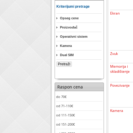
Kriterijumi pretrage
Ekran
Opseg cene
Proizvođač
Operativni sistem
Kamera
Zvuk
Dual SIM
Memorija i
skladištenje
Povezivanje
Raspon cena
do 70€
od 71-110€
Kamera
od 111-150€
od 151-200€