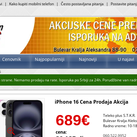
vi
|
Kako kupiti mobilni telefon
|
Često postavljana pitanja
|
Postavite pitan
Cenovnik
Najpopularniji
Najnoviji
U najavi
6
strane. Nemamo prodaju na rate. Isporuka po Srbiji za 24h. Porudžbine van radnog
iPhone 16 Cena Prodaja Akcija
689
€
Teleko plus S.T.K.R.
Bulevar Kralja Alek
Radno vreme: 10-18
cena:
060.522.9952