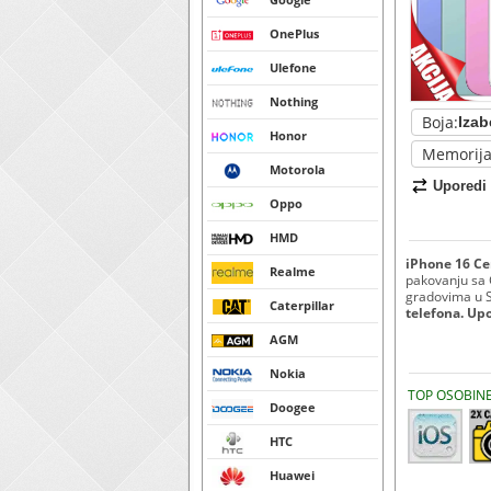
OnePlus
Ulefone
Nothing
Boja:
Honor
Memorija
Motorola
Uporedi
Oppo
HMD
iPhone 16 Ce
Realme
pakovanju sa 
gradovima u Sr
Caterpillar
telefona. Up
AGM
Nokia
TOP OSOBIN
Doogee
HTC
Huawei