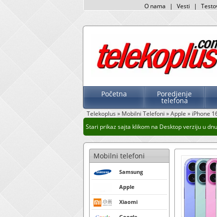
O nama
|
Vesti
|
Testo
Početna
Poredjenje
telefona
Telekoplus
»
Mobilni Telefoni
»
Apple
»
iPhone 1
Stari prikaz sajta klikom na Desktop verziju u dnu 
Mobilni telefoni
Samsung
Apple
Xiaomi
Google