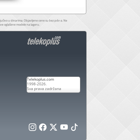
jučivo u dinarima. Objavljene cene su bez pdv-a. Ne
sve oglašene modele na lageru.
Telekoplus.com
1998-2026.
Sva prava zadržana