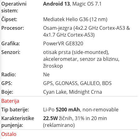
Operativni
Android 13
, Magic OS 7.1
sistem:
Čipset:
Mediatek Helio G36 (12 nm)
Procesor:
Osam-jezgra (4x2.2 GHz Cortex-A53 &
4x1.7 GHz Cortex-A53)
Grafika:
PowerVR GE8320
Senzori:
otisak prsta (side-mounted),
akcelerometar, senzor za blizinu,
žiroskop
Radio:
Ne
GPS:
GPS, GLONASS, GALILEO, BDS
Boje:
Cyan Lake, Midnight Crna
Baterija
Tip baterije:
Li-Po
5200 mAh
, non-removable
Karakteristike
22.5W
žičnih, 31% in 20 min
punjenja:
(reklamirano)
Ostalo