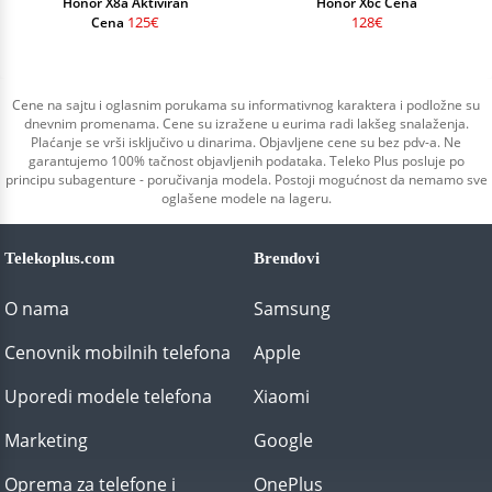
Honor X8a Aktiviran
Honor X6c Cena
125€
128€
Cena
Cene na sajtu i oglasnim porukama su informativnog karaktera i podložne su
dnevnim promenama. Cene su izražene u eurima radi lakšeg snalaženja.
Plaćanje se vrši isključivo u dinarima. Objavljene cene su bez pdv-a. Ne
garantujemo 100% tačnost objavljenih podataka. Teleko Plus posluje po
principu subagenture - poručivanja modela. Postoji mogućnost da nemamo sve
oglašene modele na lageru.
Telekoplus.com
Brendovi
O nama
Samsung
Cenovnik mobilnih telefona
Apple
Uporedi modele telefona
Xiaomi
Marketing
Google
Oprema za telefone i
OnePlus