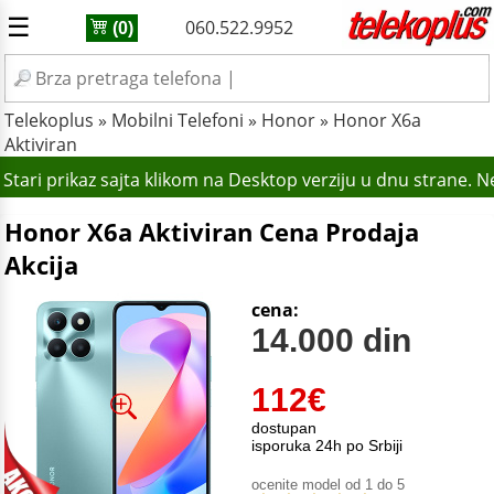
☰
060.522.9952
(0)
Telekoplus
»
Mobilni Telefoni
»
Honor
»
Honor X6a
Aktiviran
Stari prikaz sajta klikom na Desktop verziju u dnu strane. 
Honor X6a Aktiviran Cena Prodaja
Akcija
cena:
14.000 din
112
€
dostupan
isporuka 24h po Srbiji
ocenite model od 1 do 5