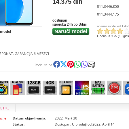
14.375 din
011.3446.850
011.3444.175
dostupan
isporuka 24h po Srbiji
ocenite model od 1 do 
Naruči model
 model
Ocena: 3.95/5 (19 gla
KSPONAT. GARANCIJA 6 MESECI
Podelite na:
E
ISTIKE
cije
Datum objavljivanja:
2022, Mart 30
Status:
Dostupan. U prodaji od 2022, April 14