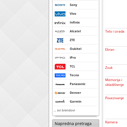
Sony
Vivo
Infinix
Alcatel
Telo i izrada
ZTE
Oukitel
Ekran
iPro
TCL
Zvuk
Tecno
Memorija i
Panasonic
skladištenje
Denver
Povezivanje
Garmin
... svi brendovi
Kamera
Napredna pretraga