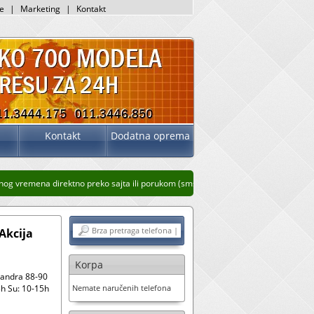
je
|
Marketing
|
Kontakt
Kontakt
Dodatna oprema
g vremena direktno preko sajta ili porukom (sms, whatsup, viber)
Stari prikaz saj
Akcija
Korpa
sandra 88-90
h Su: 10-15h
Nemate naručenih telefona