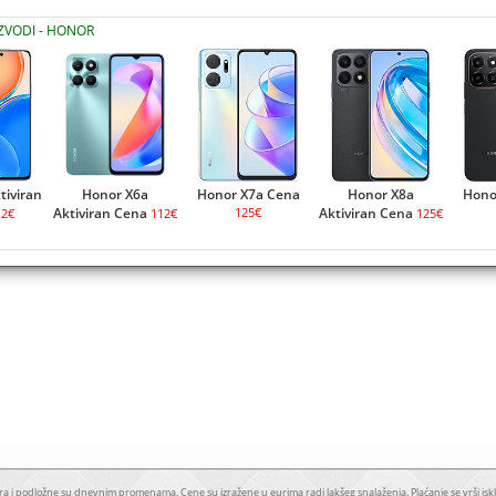
IZVODI - HONOR
tiviran
Honor X6a
Honor X7a Cena
Honor X8a
Hono
Aktiviran Cena
125€
Aktiviran Cena
12€
112€
125€
a i podložne su dnevnim promenama. Cene su izražene u eurima radi lakšeg snalaženja. Plaćanje se vrši iskl