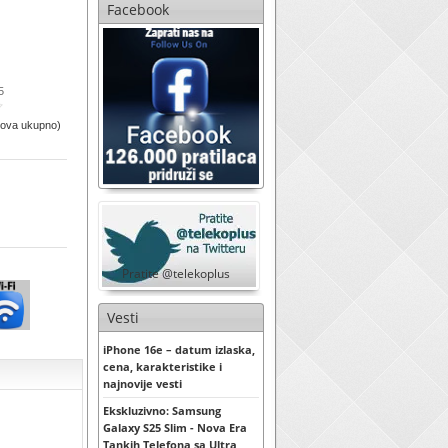
Facebook
5
sova ukupno)
Pratite @telekoplus
Vesti
iPhone 16e – datum izlaska,
cena, karakteristike i
najnovije vesti
Ekskluzivno: Samsung
Galaxy S25 Slim - Nova Era
Tankih Telefona sa Ultra