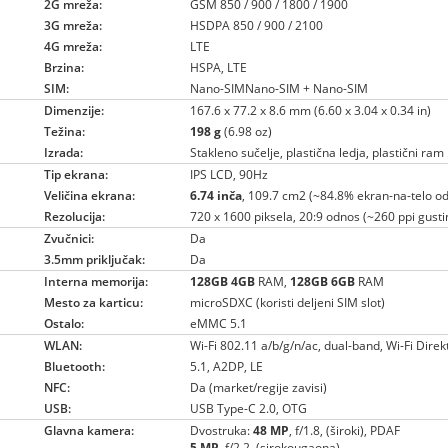
2G mreža:
GSM 850 / 900 / 1800 / 1900
3G mreža:
HSDPA 850 / 900 / 2100
4G mreža:
LTE
Brzina:
HSPA, LTE
SIM:
Nano-SIMNano-SIM + Nano-SIM
Dimenzije:
167.6 x 77.2 x 8.6 mm (6.60 x 3.04 x 0.34 in)
Težina:
198 g
(6.98 oz)
Izrada:
Stakleno sučelje, plastična ledja, plastični ram
Tip ekrana:
IPS LCD, 90Hz
Veličina ekrana:
6.74 inča
, 109.7 cm2 (~84.8% ekran-na-telo o
Rezolucija:
720 x 1600 piksela, 20:9 odnos (~260 ppi gusti
Zvučnici:
Da
3.5mm priključak:
Da
Interna memorija:
128GB
4GB
RAM,
128GB
6GB
RAM
Mesto za karticu:
microSDXC (koristi deljeni SIM slot)
Ostalo:
eMMC 5.1
WLAN:
Wi-Fi 802.11 a/b/g/n/ac, dual-band, Wi-Fi Direk
Bluetooth:
5.1, A2DP, LE
NFC:
Da (market/regije zavisi)
USB:
USB Type-C 2.0, OTG
Glavna kamera:
Dvostruka:
48 MP
, f/1.8, (široki), PDAF
5 MP
, f/2.2, (sirokougaona)