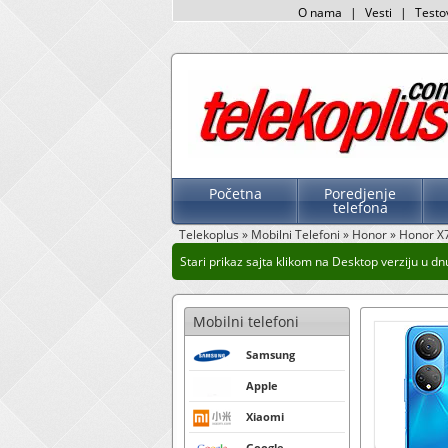
O nama
|
Vesti
|
Testo
Početna
Poredjenje
telefona
Telekoplus
»
Mobilni Telefoni
»
Honor
»
Honor X7
Stari prikaz sajta klikom na Desktop verziju u dnu
Mobilni telefoni
Samsung
Apple
Xiaomi
Google