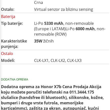
Crna
Ostalo:
Virtual senzor za blizinu sensing
Baterija
Tip baterije:
Li-Po
5330 mAh
, non-removable
(Europe i LATAM)Li-Po
6000 mAh
, non-
removable (ROW)
Karakteristike
35W
žičnih
punjenja:
Ostalo
Modeli:
CLK-LX1, CLK-LX2, CLK-LX3
DODATNA OPREMA
Dodatna oprema za Honor X7b Cena Prodaja Akcija
koju možete poručiti telefonski na 011.3444.175
slušalice (handsfree ili bluetooth), silikonske, kožne,
bumperi i druge vrste futrola, memorijske
kartice(mmc), zaštita za ekran, autopunjač, kućni