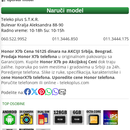
Naruči model
Teleko plus S.T.K.R.
Bulevar Kralja Aleksandra 88-90
Radno vreme: 10-18h Su: 10-15h
060.522.9952
011.3446.850
011.3444.175
Honor X7b Cena 16125 dinara na AKCIJI Srbija, Beograd.
Prodaja Honor X7b telefona
u originalnom pakovanju sa
Garancijom. Kupite
Honor X7b po Akcijskoj Ceni
dok traju
zalihe. Isporuka po svim mestima i gradovima u Srbiji za 24h.
Poredjenje telefona. Slike iz ruke, specifikacija, karakteristike i
cene HonorX7b telefona. Uporedite cene Honor telefona
.
Poručite telefonom ili online - telekoplus.com
Podelite na:
TOP OSOBINE