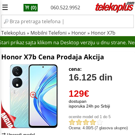
☰
060.522.9952
(0)
Telekoplus
»
Mobilni Telefoni
»
Honor
»
Honor X7b
ari prikaz sajta klikom na Desktop verziju u dnu strane. Ne
Honor X7b Cena Prodaja Akcija
cena:
16.125 din
129
€
dostupan
isporuka 24h po Srbiji
ocenite model od 1 do 5
Ocena: 4.00/5 (7 glasova ukupno)
Uporedi model